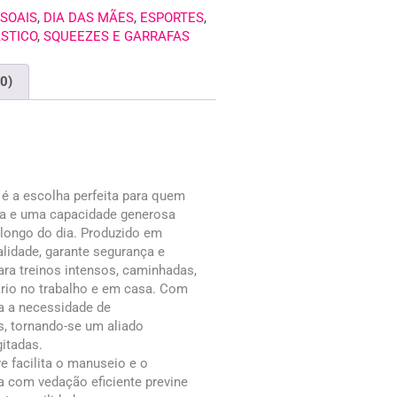
SOAIS
,
DIA DAS MÃES
,
ESPORTES
,
STICO
,
SQUEEZES E GARRAFAS
(0)
 é a escolha perfeita para quem
cia e uma capacidade generosa
 longo do dia. Produzido em
ualidade, garante segurança e
para treinos intensos, caminhadas,
ário no trabalho e em casa. Com
ta a necessidade de
, tornando-se um aliado
gitadas.
e facilita o manuseio e o
a com vedação eficiente previne