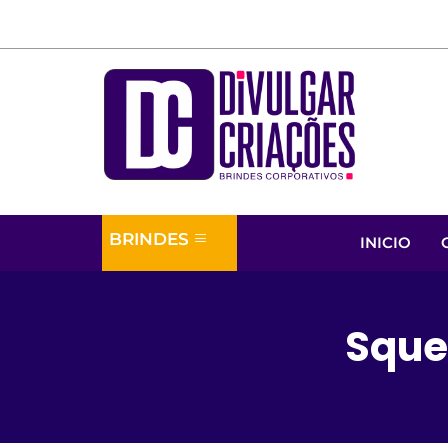
BRINDES
INICIO
Squee