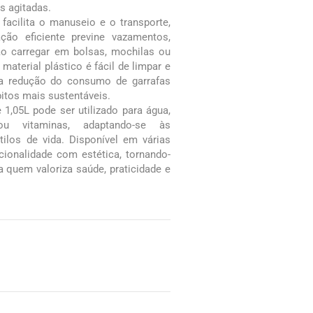
as agitadas.
facilita o manuseio e o transporte,
ão eficiente previne vazamentos,
ao carregar em bolsas, mochilas ou
 material plástico é fácil de limpar e
ra a redução do consumo de garrafas
bitos mais sustentáveis.
 1,05L pode ser utilizado para água,
ou vitaminas, adaptando-se às
tilos de vida. Disponível em várias
ionalidade com estética, tornando-
 quem valoriza saúde, praticidade e