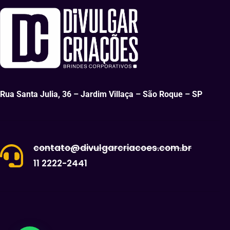
Rua Santa Julia, 36 – Jardim Villaça – São Roque – SP
contato@divulgarcriacoes.com.br
11 2222-2441