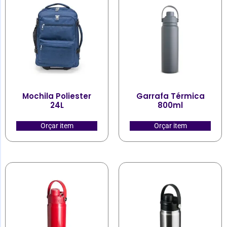
Mochila Poliester
Garrafa Térmica
24L
800ml
Orçar item
Orçar item