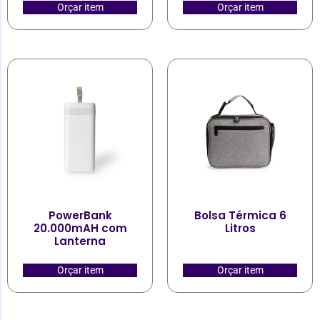
Orçar item
Orçar item
PowerBank
Bolsa Térmica 6
20.000mAH com
Litros
Lanterna
Orçar item
Orçar item