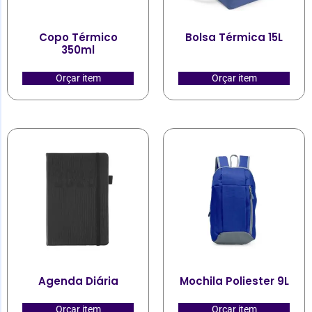
Copo Térmico
Bolsa Térmica 15L
350ml
Orçar item
Orçar item
Agenda Diária
Mochila Poliester 9L
Orçar item
Orçar item