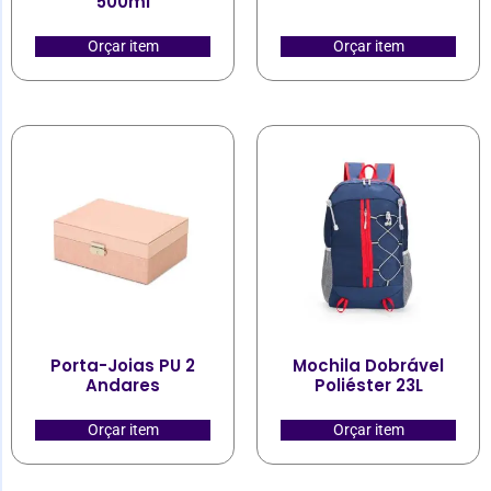
500ml
Orçar item
Orçar item
Porta-Joias PU 2
Mochila Dobrável
Andares
Poliéster 23L
Orçar item
Orçar item