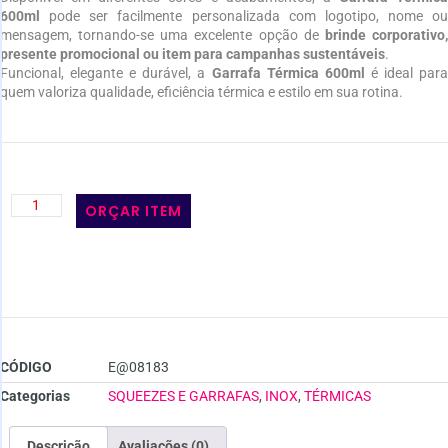
600ml
pode ser facilmente personalizada com logotipo, nome ou
mensagem, tornando-se uma excelente opção de
brinde corporativo
presente promocional ou item para campanhas sustentáveis
.
Funcional, elegante e durável, a
Garrafa Térmica 600ml
é ideal par
quem valoriza qualidade, eficiência térmica e estilo em sua rotina.
ORÇAR ITEM
CÓDIGO
E@08183
Categorias
SQUEEZES E GARRAFAS
,
INOX
,
TÉRMICAS
Descrição
Avaliações (0)