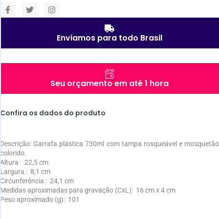
Enviamos para todo Brasil
Seu orçamento em até 1 hora
Confira os dados do produto
Descrição:
Garrafa plástica 730ml com tampa rosqueável e mosquetão
colorido.
Altura
: 22,5 cm
Largura
: 8,1 cm
Circunferência
: 24,1 cm
Medidas aproximadas para gravação
(CxL): 16 cm x 4 cm
Peso aproximado
(g): 101