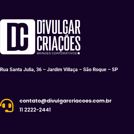
Rua Santa Julia, 36 – Jardim Villaça – São Roque – SP
contato@divulgarcriacoes.com.br
11 2222-2441