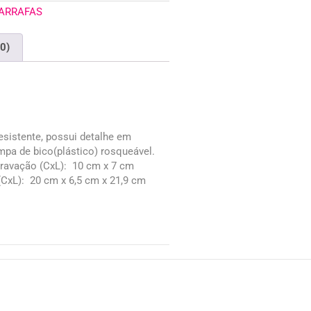
GARRAFAS
(0)
esistente, possui detalhe em
ampa de bico(plástico) rosqueável.
gravação
(CxL): 10 cm x 7 cm
CxL): 20 cm x 6,5 cm x 21,9 cm