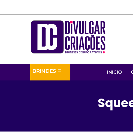
BRINDES
INICIO
Squee