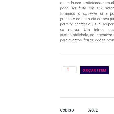
quem busca praticidade sem ab
pode ser feita em silk scr
tornando o squeeze uma pod
presente no dia a dia do seu pú
permite adaptar o visual ao per
da marca. Um brinde que
sustentabilidade, ao incentivar 
para eventos, feiras, ações pro
ORÇAR ITEM
CÓDIGO
09072