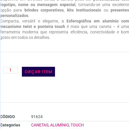
logotipo, nome ou mensagem especial
, tornando-se uma excelent
opção para
brindes corporativos
,
kits institucionais
ou
presente
personalizados
.
Compacta, versátil e elegante, a
Esferográfica em alumínio com
mecanismo twist e ponteira touch
é mais que uma caneta – é um
ferramenta moderna que representa eficiência, conectividade e bom
gosto em todos os detalhes.
ORÇAR ITEM
CÓDIGO
91624
Categorias
CANETAS
,
ALUMÍNIO
,
TOUCH