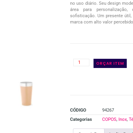
no uso diário. Seu design mod
área para personalização,
sofisticação. Um presente útil,
marca com alto valor percebido
ORÇAR ITEM
CÓDIGO
94267
Categorias
COPOS
,
Inox
,
T