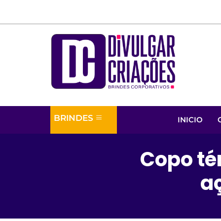
BRINDES
INICIO
Copo té
a