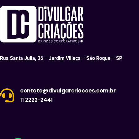
Rua Santa Julia, 36 – Jardim Villaça – São Roque – SP
contato@divulgarcriacoes.com.br
11 2222-2441