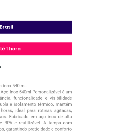
Brasil
é 1 hora
o
o inox 540 mL
Aço Inox 540ml Personalizável é um
cia, funcionalidade e visibilidade
upla e isolamento térmico, mantém
horas, ideal para rotinas agitadas,
vos. Fabricado em aço inox de alta
 de BPA e reutilizável. A tampa com
s, garantindo praticidade e conforto