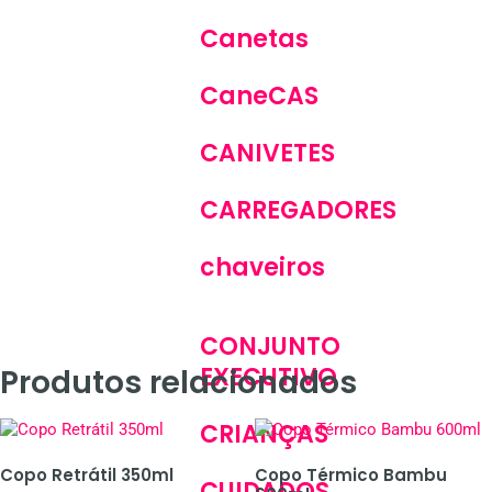
Canetas
CaneCAS
CANIVETES
CARREGADORES
chaveiros
CONJUNTO
EXECUTIVO
Produtos relacionados
CRIANÇAS
Copo Retrátil 350ml
Copo Térmico Bambu
CUIDADOS