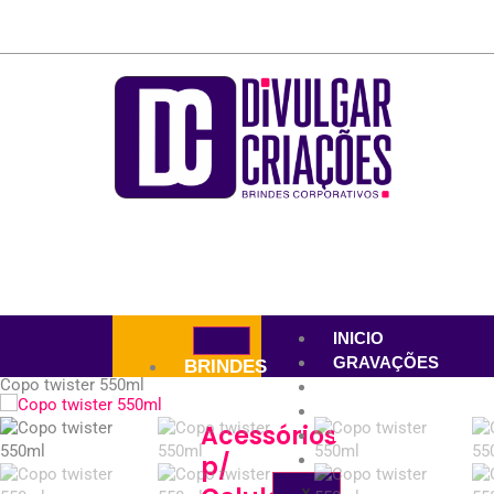
INICIO
GRAVAÇÕES
BRINDES
Copo twister 550ml
CLIENTES
PORTIFÓLIO
Acessórios
NOVIDADES
p/
CONTATO
X