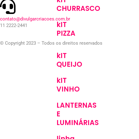
CHURRASCO
contato@divulgarcriacoes.com.br
kIT
11 2222-2441
PIZZA
© Copyright 2023 – Todos os direitos reservados
kIT
QUEIJO
kIT
VINHO
LANTERNAS
E
LUMINÁRIAS
linha