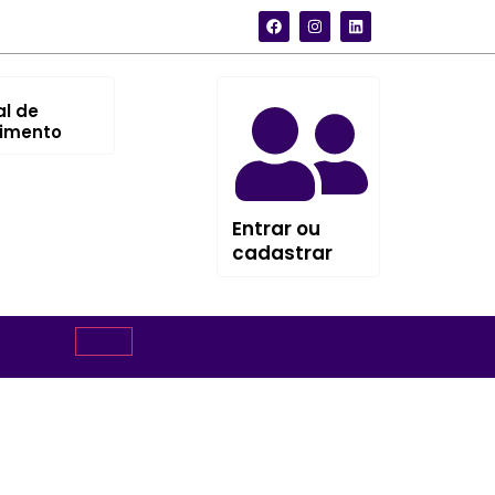
al de
imento
Entrar ou
cadastrar