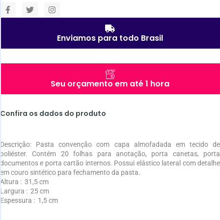
Enviamos para todo Brasil
Seu orçamento em até 1 hora
Confira os dados do produto
Descrição:
Pasta convenção com capa almofadada em tecido de
poliéster. Contém 20 folhas para anotação, porta canetas, porta
documentos e porta cartão internos. Possui elástico lateral com detalhe
em couro sintético para fechamento da pasta.
Altura
: 31,5 cm
Largura
: 25 cm
Espessura
: 1,5 cm