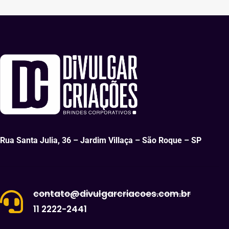
Rua Santa Julia, 36 – Jardim Villaça – São Roque – SP
contato@divulgarcriacoes.com.br
11 2222-2441