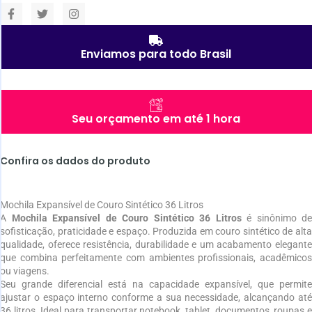
Enviamos para todo Brasil
Seu orçamento em até 1 hora
Confira os dados do produto
Mochila Expansível de Couro Sintético 36 Litros
A
Mochila Expansível de Couro Sintético 36 Litros
é sinônimo de
sofisticação, praticidade e espaço. Produzida em couro sintético de alta
qualidade, oferece resistência, durabilidade e um acabamento elegante
que combina perfeitamente com ambientes profissionais, acadêmicos
ou viagens.
Seu grande diferencial está na capacidade expansível, que permite
ajustar o espaço interno conforme a sua necessidade, alcançando até
36 litros. Ideal para transportar notebook, tablet, documentos, roupas e