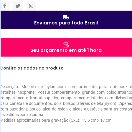
Enviamos para todo Brasil
Seu orçamento em até 1 hora
Confira os dados do produto
Descrição:
Mochila de nylon com compartimento para notebook e
detalhes neoprene. Possui compartimento grande com bolso interno;
compartimento frontal superior, compartimento inferior com divisórias
para canetas e documentos, dois bolsos laterais de tela(nylon). Zíperes
com puxador plástico, alça de nylon e alças ajustáveis para as costas
revestidas com espuma.
Medidas aproximadas para gravação
(CxL): 13,5 cm x 17 cm