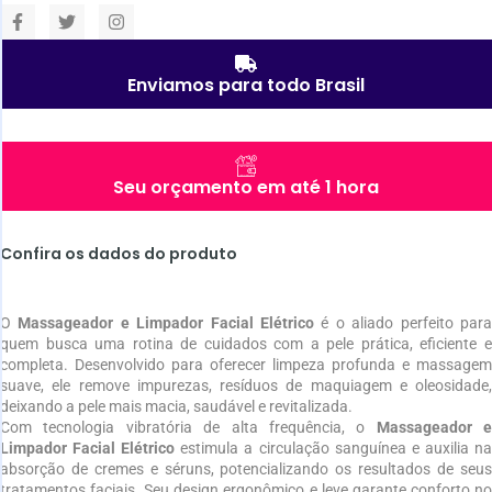
Enviamos para todo Brasil
Seu orçamento em até 1 hora
Confira os dados do produto
O
Massageador e Limpador Facial Elétrico
é o aliado perfeito par
quem busca uma rotina de cuidados com a pele prática, eficiente e
completa. Desenvolvido para oferecer limpeza profunda e massagem
suave, ele remove impurezas, resíduos de maquiagem e oleosidade,
deixando a pele mais macia, saudável e revitalizada.
Com tecnologia vibratória de alta frequência, o
Massageador e
Limpador Facial Elétrico
estimula a circulação sanguínea e auxilia n
absorção de cremes e séruns, potencializando os resultados de seus
tratamentos faciais. Seu design ergonômico e leve garante conforto no