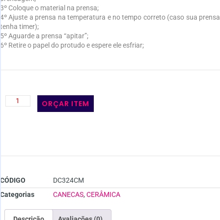
3º Coloque o material na prensa;
4º Ajuste a prensa na temperatura e no tempo correto (caso sua prensa
tenha timer);
5º Aguarde a prensa “apitar”;
6º Retire o papel do protudo e espere ele esfriar;
ORÇAR ITEM
CÓDIGO
DC324CM
Categorias
CANECAS
,
CERÂMICA
Descrição
Avaliações (0)