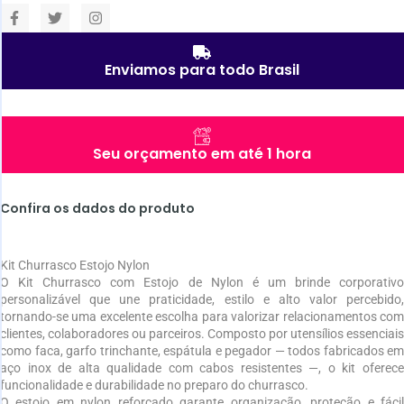
Enviamos para todo Brasil
Seu orçamento em até 1 hora
Confira os dados do produto
Kit Churrasco Estojo Nylon
O Kit Churrasco com Estojo de Nylon é um brinde corporativo
personalizável que une praticidade, estilo e alto valor percebido,
tornando-se uma excelente escolha para valorizar relacionamentos com
clientes, colaboradores ou parceiros. Composto por utensílios essenciais
como faca, garfo trinchante, espátula e pegador — todos fabricados em
aço inox de alta qualidade com cabos resistentes —, o kit oferece
funcionalidade e durabilidade no preparo do churrasco.
O estojo em nylon reforçado garante organização, proteção e fácil