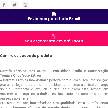
Enviamos para todo Brasil
Seu orçamento em até 1 hora
Confira os dados do produto
Garrafa Térmica Inox 450ml – Praticidade, Estilo e Conservação
Térmica Onde Você Estiver
A
Garrafa Térmica Inox 450ml
é perfeita para quem busca uma soluçã
prática e elegante para manter bebidas na temperatura ideal ao longo
do dia. Compacta e leve, ela é ideal para quem está sempre em
movimento — seja no trabalho, na faculdade, na academia ou em
passeios ao ar livre.
Produzida em
aço inoxidável de alta qualidade
, essa garrafa cont
com
isolamento térmico de parede dupla
, que conserva líquidos