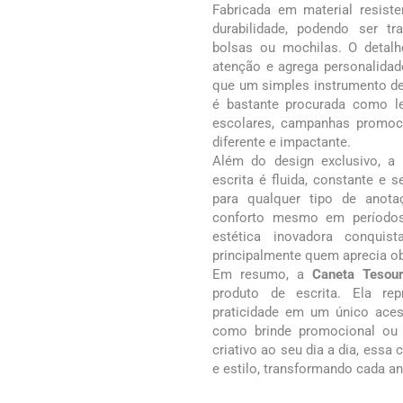
Fabricada em material resist
durabilidade, podendo ser tr
bolsas ou mochilas. O detal
atenção e agrega personalidad
que um simples instrumento de 
é bastante procurada como le
escolares, campanhas promoc
diferente e impactante.
Além do design exclusivo, a 
escrita é fluida, constante e 
para qualquer tipo de anot
conforto mesmo em períodos
estética inovadora conquis
principalmente quem aprecia obj
Em resumo, a
Caneta Tesou
produto de escrita. Ela rep
praticidade em um único acessó
como brinde promocional ou
criativo ao seu dia a dia, essa 
e estilo, transformando cada a