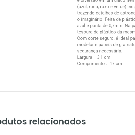
e diversão em um único item
(azul, rosa, roxo e verde) in
trazendo detalhes de astro
o imaginário. Feita de plásti
azul e ponta de 0,7mm. Na p
tesoura de plástico da mesm
Com corte seguro, é ideal p
modelar e papéis de gramatu
segurança necessária.
Largura
: 3,1 cm
Comprimento
: 17 cm
odutos relacionados