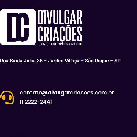
Rua Santa Julia, 36 – Jardim Villaça – São Roque – SP
contato@divulgarcriacoes.com.br
11 2222-2441