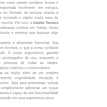
ente, essa caneta combina leveza e
ansportada facilmente em estojos,
he no formato de tesoura chama a
e, tornando o objeto muito mais do
escrita. Por isso, a
Caneta Tesoura
mbrança criativa em festas, feiras
ionais e eventos que buscam algo
caneta é altamente funcional. Sua
sem borrões, o que a torna confiável
ação. O corpo ergonômico garante
 prolongados de uso, enquanto a
ta pessoas de todas as idades,
etos criativos e colecionáveis.
ra
vai muito além de um simples
resenta originalidade, inovação e
rio. Seja para presentear, utilizar
 simplesmente adicionar um toque
caneta é capaz de unir funcionalidade
notação em uma experiência única.