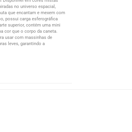
! Disponível em cores mistas
spiradas no universo espacial,
nauta que encantam e mexem com
co, possui carga esferográfica
arte superior, contém uma mini
a cor que o corpo da caneta.
ara usar com massinhas de
ras leves, garantindo a