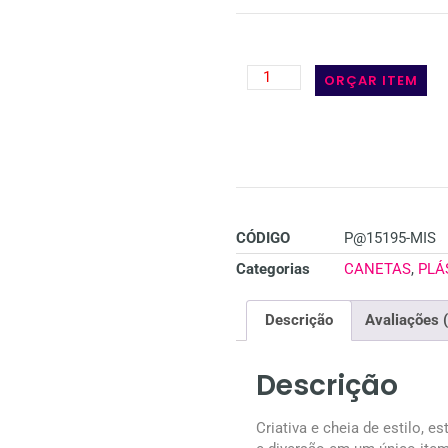
ORÇAR ITEM
CÓDIGO
P@15195-MIS
Categorias
CANETAS
,
PLÁ
Descrição
Avaliações 
Descrição
Criativa e cheia de estilo, 