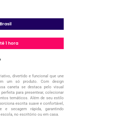
Brasil
é 1 hora
o
ativo, divertido e funcional que une
e em um só produto. Com design
ssa caneta se destaca pelo visual
perfeita para presentear, colecionar
entos temáticos. Além de seu estilo
orciona escrita suave e confortável,
e e secagem rápida, garantindo
a escola, no escritório ou em casa.