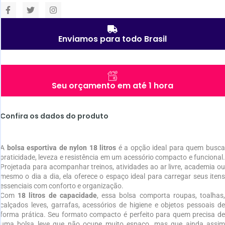
Enviamos para todo Brasil
Seu orçamento em até 1 hora
Confira os dados do produto
A
bolsa esportiva de nylon 18 litros
é a opção ideal para quem busc
praticidade, leveza e resistência em um acessório compacto e funcional.
Projetada para acompanhar treinos, atividades ao ar livre, academia ou
mesmo o dia a dia, ela oferece o espaço ideal para carregar seus itens
essenciais com conforto e organização.
Com
18 litros de capacidade
, essa bolsa comporta roupas, toalhas
calçados leves, garrafas, acessórios de higiene e objetos pessoais de
forma prática. Seu formato compacto é perfeito para quem precisa de
uma bolsa leve que não ocupe muito espaço, mas que ainda assim