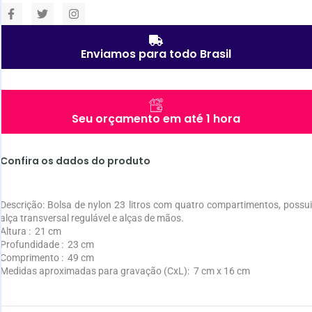
Enviamos para todo Brasil
Seu orçamento em até 1 hora
Confira os dados do produto
Descrição:
Bolsa de nylon 23 litros com quatro compartimentos, possu
alça transversal regulável e alças de mãos.
Altura
: 21 cm
Profundidade
: 23 cm
Comprimento
: 49 cm
Medidas aproximadas para gravação
(CxL): 7 cm x 16 cm