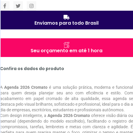
Enviamos para todo Brasil
Seu orçamento em até 1 hora
Confira os dados do produto
A
Agenda 2026 Cromato
é uma solução prática, moderna e funciona
para quem deseja planejar seu ano com eficiência e estilo. Com
acabamento em papel cromado de alta qualidade, essa agenda se
destaca pelo visual brilhante, sofisticado e profissional, ideal para o dia a
dia de empresas, escritórios, estudantes e profissionais autônomos.
Com design inteligente, a
Agenda 2026 Cromato
oferece visão diária o
semanal (dependendo do modelo escolhido), facilitando o registro de
compromissos, tarefas, lembretes e metas com clareza e agilidade. É
perfeita para quem precisa manter o foco, otimizar o tempo e manter