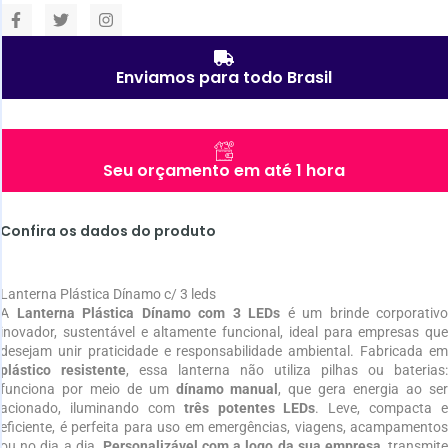
Enviamos para todo Brasil
Seu orçamento em até 1 hora
Confira os dados do produto
Lanterna Plástica Dínamo c/ 3 leds
A
Lanterna Plástica Dínamo com 3 LEDs
é um brinde corporativo
inovador, sustentável e altamente funcional, ideal para empresas que
desejam unir praticidade e responsabilidade ambiental. Fabricada em
plástico resistente
, essa lanterna não utiliza pilhas ou baterias:
funciona por meio de um
dínamo manual
, que gera energia ao se
acionado, iluminando com
três potentes LEDs
. Leve, compacta e
eficiente, é perfeita para uso em emergências, viagens, acampamentos
ou no dia a dia.
Personalizável com a logo da sua empresa
, transmit