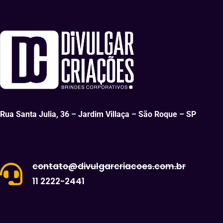
Rua Santa Julia, 36 – Jardim Villaça – São Roque – SP
contato@divulgarcriacoes.com.br
11 2222-2441