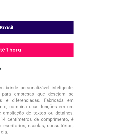
Brasil
é 1 hora
o
rinde personalizável inteligente,
ito para empresas que desejam se
s e diferenciadas. Fabricada em
arente, combina duas funções em um
e ampliação de textos ou detalhes,
 14 centímetros de comprimento, é
escritórios, escolas, consultórios,
 dia.