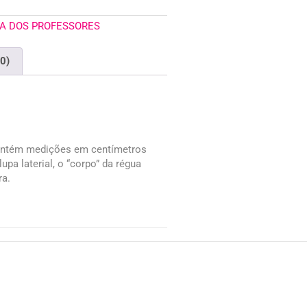
IA DOS PROFESSORES
(0)
ontém medições em centímetros
upa laterial, o “corpo” da régua
ra.