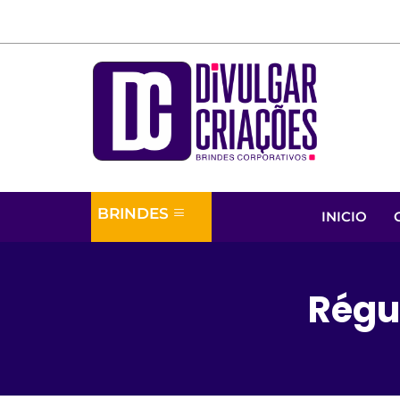
BRINDES
INICIO
Régu