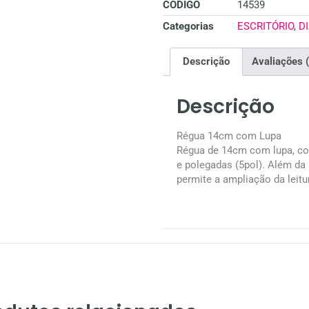
CÓDIGO
14539
Categorias
ESCRITÓRIO
,
D
Descrição
Avaliações 
Descrição
Régua 14cm com Lupa
Régua de 14cm com lupa, c
e polegadas (5pol). Além da l
permite a ampliação da leitu