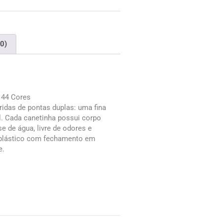
(0)
144 Cores
ridas de pontas duplas: uma fina
l. Cada canetinha possui corpo
se de água, livre de odores e
 plástico com fechamento em
e.