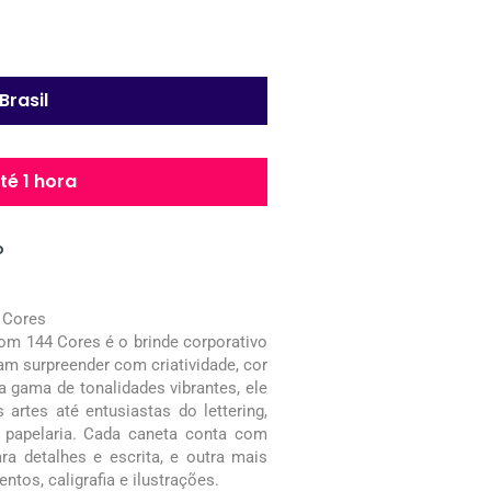
Brasil
é 1 hora
o
 Cores
om 144 Cores é o brinde corporativo
am surpreender com criatividade, cor
 gama de tonalidades vibrantes, ele
 artes até entusiastas do lettering,
 papelaria. Cada caneta conta com
ara detalhes e escrita, e outra mais
ntos, caligrafia e ilustrações.