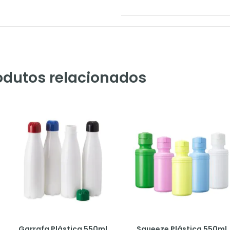
odutos relacionados
Garrafa Plástica 550ml
Squeeze Plástica 550ml