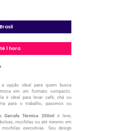
Brasil
é 1 hora
o
a opção ideal para quem busca
térmica em um formato compacto.
ela é ideal para levar café, chá ou
ria para o trabalho, passeios ou
 a
Garrafa Térmica 200ml
é leve,
m bolsas, mochilas ou até mesmo em
 mochilas executivas. Seu design