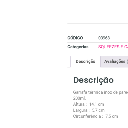
CÓDIGO
03968
Categorias
SQUEEZES E 
Descrição
Avaliações 
Descrição
Garrafa térmica inox de par
200ml.
Altura
: 14,1 cm
Largura
: 5,7 cm
Circunferência
: 7,5 cm