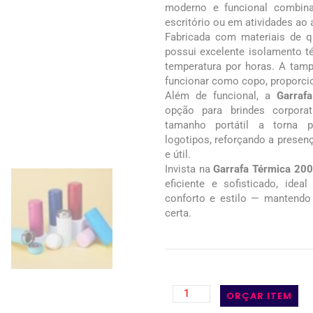
moderno e funcional combin
escritório ou em atividades ao a
Fabricada com materiais de q
possui excelente isolamento t
temperatura por horas. A tam
funcionar como copo, proporcio
Além de funcional, a
Garraf
opção para brindes corpora
tamanho portátil a torna p
logotipos, reforçando a presen
e útil.
Invista na
Garrafa Térmica 20
eficiente e sofisticado, ide
conforto e estilo — mantendo
certa.
ORÇAR ITEM