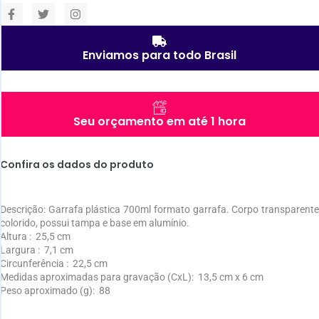
Enviamos para todo Brasil
Seu orçamento em até 1 hora
Confira os dados do produto
Descrição:
Garrafa plástica 700ml formato garrafa. Corpo transparent
colorido, possui tampa e base em alumínio.
Altura
: 25,5 cm
Largura
: 7,1 cm
Circunferência
: 22,5 cm
Medidas aproximadas para gravação
(CxL): 13,5 cm x 6 cm
Peso aproximado
(g): 88