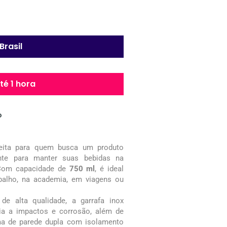
Brasil
é 1 hora
o
eita para quem busca um produto
gante para manter suas bebidas na
. Com capacidade de
750 ml
, é ideal
abalho, na academia, em viagens ou
de alta qualidade, a garrafa inox
ncia a impactos e corrosão, além de
ema de parede dupla com isolamento