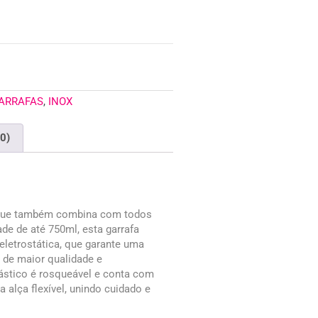
GARRAFAS
,
INOX
(0)
a que também combina com todos
e de até 750ml, esta garrafa
eletrostática, que garante uma
 de maior qualidade e
lástico é rosqueável e conta com
alça flexível, unindo cuidado e