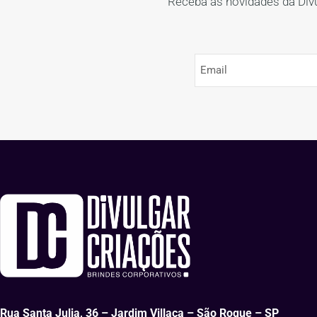
Receba as novidades da Div
Rua Santa Julia, 36 – Jardim Villaça – São Roque – SP