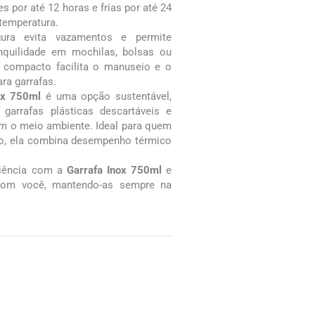
 por até 12 horas e frias por até 24
 temperatura.
ra evita vazamentos e permite
anquilidade em mochilas, bolsas ou
 compacto facilita o manuseio e o
a garrafas.
ox 750ml
é uma opção sustentável,
garrafas plásticas descartáveis e
om o meio ambiente. Ideal para quem
ilo, ela combina desempenho térmico
niência com a
Garrafa Inox 750ml
e
 com você, mantendo-as sempre na