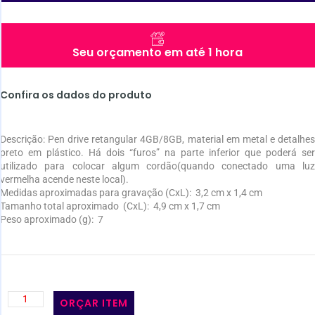
Seu orçamento em até 1 hora
Confira os dados do produto
Descrição:
Pen drive retangular 4GB/8GB, material em metal e detalhe
preto em plástico. Há dois “furos” na parte inferior que poderá ser
utilizado para colocar algum cordão(quando conectado uma luz
vermelha acende neste local).
Medidas aproximadas para gravação
(CxL): 3,2 cm x 1,4 cm
Tamanho total aproximado
(CxL): 4,9 cm x 1,7 cm
Peso aproximado
(g): 7
ORÇAR ITEM