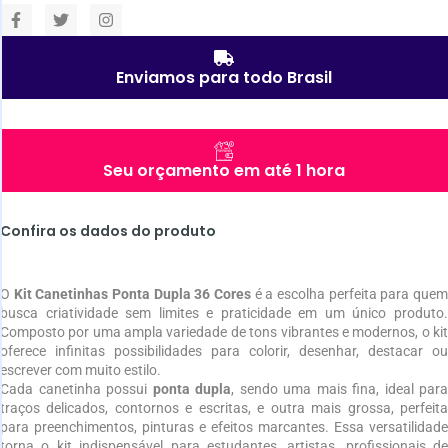
Enviamos para todo Brasil
Seu orçamento em até 1 hora
Confira os dados do produto
O
Kit Canetinhas Ponta Dupla 36 Cores
é a escolha perfeita para que
busca criatividade sem limites e praticidade em um único produto.
Composto por uma ampla variedade de tons vibrantes e modernos, o kit
oferece infinitas possibilidades para colorir, desenhar, destacar ou
escrever com muito estilo.
Cada canetinha possui
ponta dupla
, sendo uma mais fina, ideal para
traços delicados, contornos e escritas, e outra mais grossa, perfeita
para preenchimentos, pinturas e efeitos marcantes. Essa versatilidade
torna o kit indispensável para estudantes, artistas, profissionais de