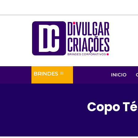
BRINDES
INICIO
Copo T