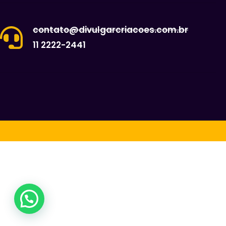
contato@divulgarcriacoes.com.br
11 2222-2441