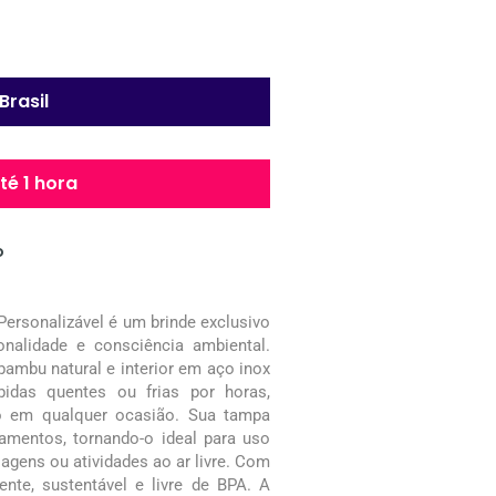
Brasil
é 1 hora
o
rsonalizável é um brinde exclusivo
onalidade e consciência ambiental.
ambu natural e interior em aço inox
idas quentes ou frias por horas,
ilo em qualquer ocasião. Sua tampa
amentos, tornando-o ideal para uso
viagens ou atividades ao ar livre. Com
ente, sustentável e livre de BPA. A