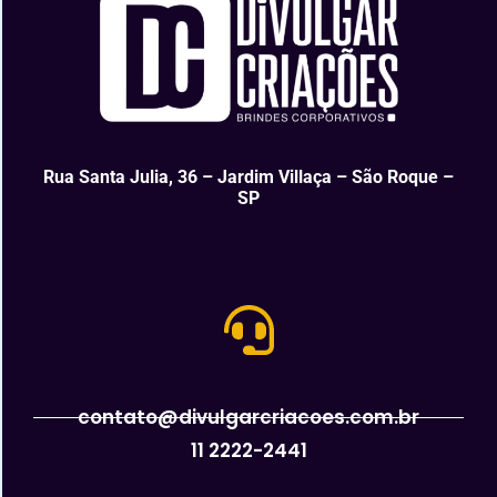
Rua Santa Julia, 36 – Jardim Villaça – São Roque –
SP
contato@divulgarcriacoes.com.br
11 2222-2441