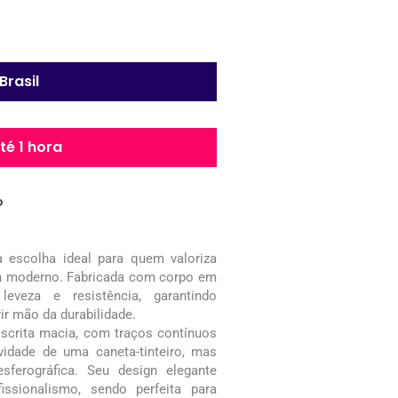
Brasil
é 1 hora
o
a escolha ideal para quem valoriza
ign moderno. Fabricada com corpo em
leveza e resistência, garantindo
rir mão da durabilidade.
escrita macia, com traços contínuos
vidade de uma caneta-tinteiro, mas
ferográfica. Seu design elegante
fissionalismo, sendo perfeita para