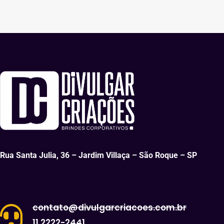
Rua Santa Julia, 36 – Jardim Villaça – São Roque – SP
contato@divulgarcriacoes.com.br
11 2222-2441