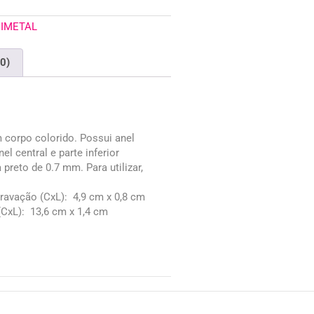
IMETAL
(0)
 corpo colorido. Possui anel
el central e parte inferior
 preto de 0.7 mm. Para utilizar,
gravação
(CxL): 4,9 cm x 0,8 cm
CxL): 13,6 cm x 1,4 cm