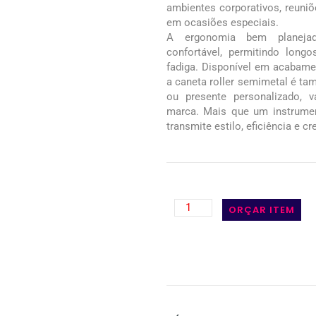
ambientes corporativos, reuni
em ocasiões especiais.
A ergonomia bem planejad
confortável, permitindo long
fadiga. Disponível em acabam
a caneta roller semimetal é t
ou presente personalizado, 
marca. Mais que um instrumen
transmite estilo, eficiência e cr
ORÇAR ITEM