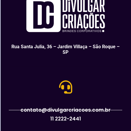
Rua Santa Julia, 36 – Jardim Villaça – São Roque –
SP
contato@divulgarcriacoes.com.br
11 2222-2441