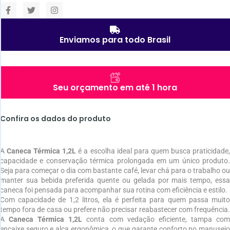
Enviamos para todo Brasil
Seu orçamento em até 1 hora
Confira os dados do produto
A
Caneca Térmica 1,2L
é a escolha ideal para quem busca praticidade
capacidade e conservação térmica prolongada em um único produto.
Seja para começar o dia com bastante café, levar chá para o trabalho ou
manter sua bebida preferida quente ou gelada por mais tempo, essa
caneca foi pensada para acompanhar sua rotina com eficiência e estilo.
Com capacidade de 1,2 litros, ela é perfeita para quem passa muito
tempo fora de casa ou prefere não precisar reabastecer com frequência.
A
Caneca Térmica 1,2L
conta com vedação eficiente, tampa co
encaixe seguro e alça ergonômica, o que garante conforto no manuseio