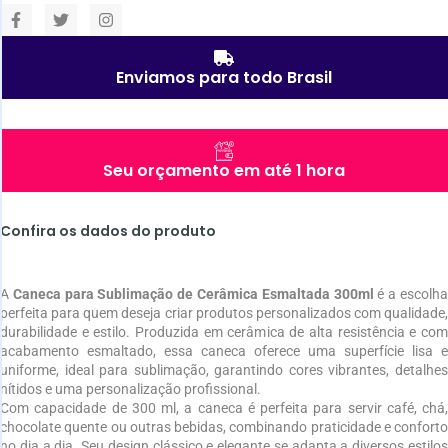
Enviamos para todo Brasil
Seu orçamento em até 1 hora
Confira os dados do produto
A
Caneca para Sublimação de Cerâmica Esmaltada 300ml
é a escolh
perfeita para quem deseja criar produtos personalizados com qualidade,
durabilidade e estilo. Produzida em cerâmica de alta resistência e com
acabamento esmaltado, essa caneca oferece uma superfície lisa e
uniforme, ideal para sublimação, garantindo cores vibrantes, detalhes
nítidos e uma personalização profissional.
Com capacidade de 300 ml, a caneca é perfeita para servir café, chá,
chocolate quente ou outras bebidas, combinando praticidade e conforto
no dia a dia. Seu design clássico e elegante se adapta a diversos estilos