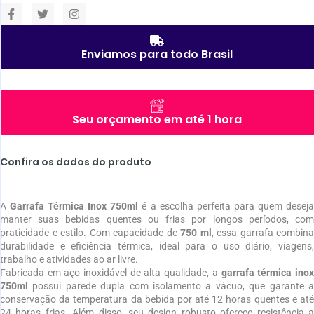
Enviamos para todo Brasil
Seu orçamento em até 1 hora
Confira os dados do produto
A
Garrafa Térmica Inox 750ml
é a escolha perfeita para quem desej
manter suas bebidas quentes ou frias por longos períodos, com
praticidade e estilo. Com capacidade de
750 ml
, essa garrafa combina
durabilidade e eficiência térmica, ideal para o uso diário, viagens,
trabalho e atividades ao ar livre.
Fabricada em aço inoxidável de alta qualidade, a
garrafa térmica ino
750ml
possui parede dupla com isolamento a vácuo, que garante a
conservação da temperatura da bebida por até 12 horas quentes e até
24 horas frias. Além disso, seu design robusto oferece resistência a